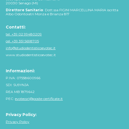
20030 Senago (MI)
Direttore Sanitario
: Dott.ssa FIGINI MARCELLINA MARIA iscritta
Albo Odontoiatri Monza e Brianza 817
Contatti:
tel. +39 02 99480209
cel. +39 351 5698705
info@studiodentisticoevotec.it
www.studiodentisticoevotec.it
Informazioni:
P.IVA: 07558600966
SDI: SU9YNJA
REA MB 1879642
PEC:
evotecsrl@poste-certificate.it
Privacy Policy:
Privacy Policy