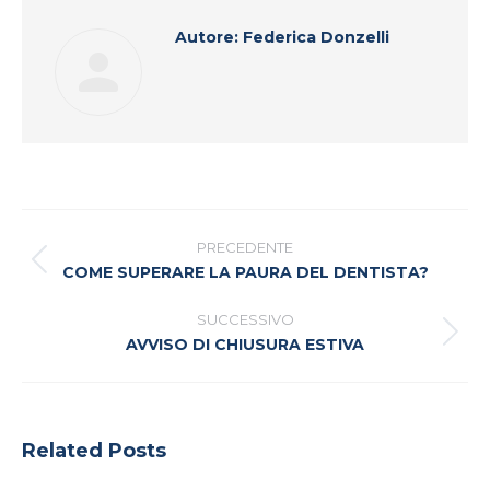
Autore:
Federica Donzelli
Naviga
tra
PRECEDENTE
i
Post
COME SUPERARE LA PAURA DEL DENTISTA?
precedente:
post
SUCCESSIVO
Prossimo
AVVISO DI CHIUSURA ESTIVA
post:
Related Posts