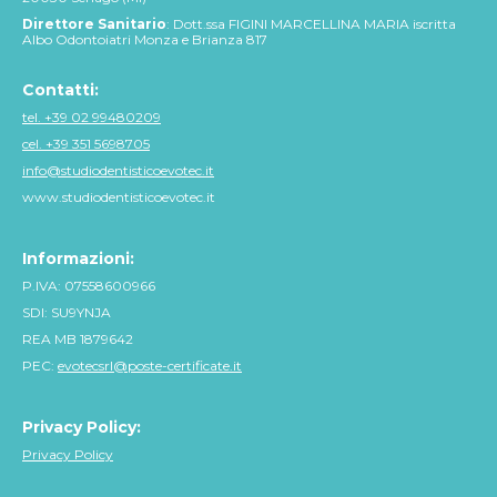
Direttore Sanitario
: Dott.ssa FIGINI MARCELLINA MARIA iscritta
Albo Odontoiatri Monza e Brianza 817
Contatti:
tel. +39 02 99480209
cel. +39 351 5698705
info@studiodentisticoevotec.it
www.studiodentisticoevotec.it
Informazioni:
P.IVA: 07558600966
SDI: SU9YNJA
REA MB 1879642
PEC:
evotecsrl@poste-certificate.it
Privacy Policy:
Privacy Policy