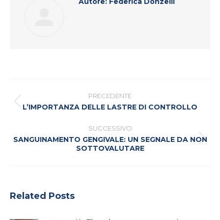
Autore:
Federica Donzelli
Naviga
tra
PRECEDENTE
i
Post
L’IMPORTANZA DELLE LASTRE DI CONTROLLO
precedente:
post
SUCCESSIVO
SANGUINAMENTO GENGIVALE: UN SEGNALE DA NON
Prossimo
SOTTOVALUTARE
post:
Related Posts