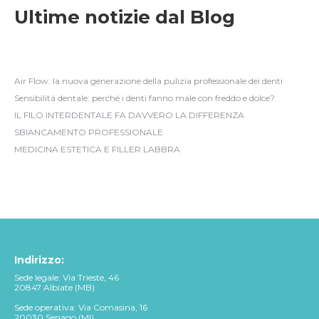
Ultime notizie dal Blog
Air Flow: la nuova generazione della pulizia professionale dei denti
Sensibilità dentale: perché i denti fanno male con freddo e dolce?
IL FILO INTERDENTALE FA DAVVERO LA DIFFERENZA
SBIANCAMENTO PROFESSIONALE
MEDICINA ESTETICA E FILLER LABBRA
Indirizzo:
Sede legale: Via Trieste, 46
20847 Albiate (MB)
Sede operativa: Via Comasina, 16
20030 Senago (MI)